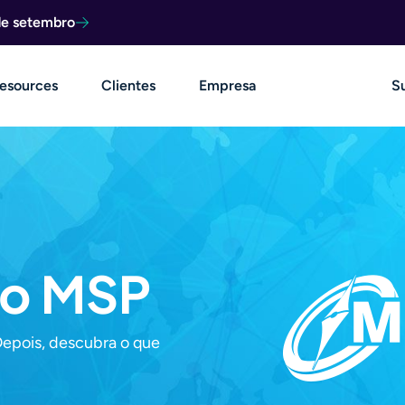
de setembro
esources
Clientes
Empresa
S
do MSP
Depois, descubra o que