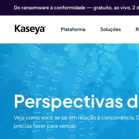
Ir direto para o conteúdo
Do ransomware à conformidade — gratuito, ao vivo, 2 
Plataforma
Soluções
R
Perspectivas 
Veja como você se sai em relação à concorrência. 
precisa fazer para vencer.