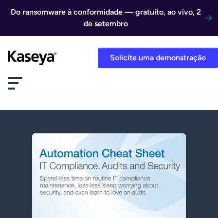
Ir direto para o conteúdo
Do ransomware à conformidade — gratuito, ao vivo, 2
de setembro
Solicite uma demonstração