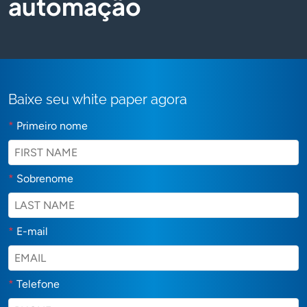
automação
Baixe seu white paper agora
*
Primeiro nome
*
Sobrenome
*
E-mail
*
Telefone