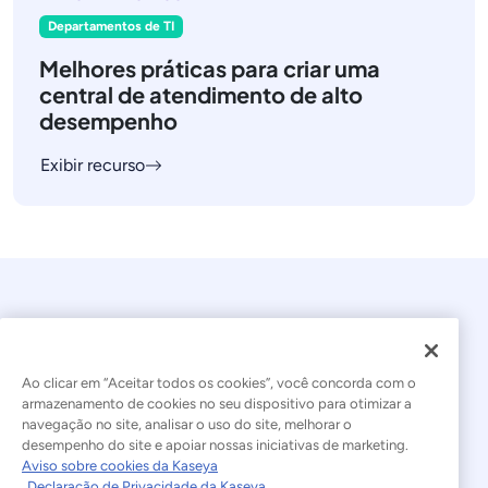
Departamentos de TI
Melhores práticas para criar uma
central de atendimento de alto
desempenho
Exibir recurso
Ao clicar em “Aceitar todos os cookies”, você concorda com o
armazenamento de cookies no seu dispositivo para otimizar a
navegação no site, analisar o uso do site, melhorar o
© 2026 Kaseya. Todos os direitos reservados.
desempenho do site e apoiar nossas iniciativas de marketing.
Aviso sobre cookies da Kaseya
Português Brasileiro
Declaração de Privacidade da Kaseya