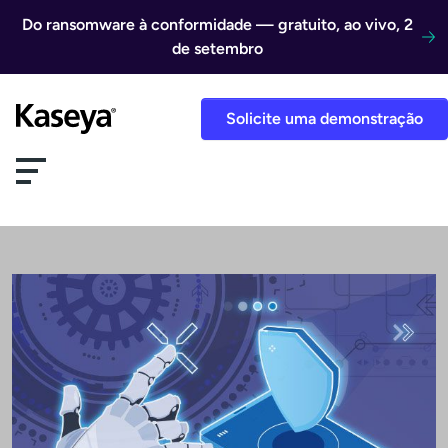
Ir direto para o conteúdo
Do ransomware à conformidade — gratuito, ao vivo, 2
de setembro
Solicite uma demonstração