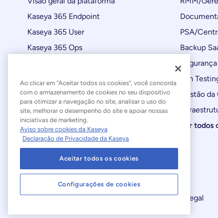
Visão geral da plataforma
RMM/Geren
Kaseya 365 Endpoint
Documenta
Kaseya 365 User
PSA/Centr
Kaseya 365 Ops
Backup Sa
Automações
Segurança 
Atualizações de produtos
Pen Testin
Ao clicar em “Aceitar todos os cookies”, você concorda
com o armazenamento de cookies no seu dispositivo
Gestão da
para otimizar a navegação no site, analisar o uso do
Infraestrut
site, melhorar o desempenho do site e apoiar nossas
iniciativas de marketing.
Ver todos 
Aviso sobre cookies da Kaseya
Declaração de Privacidade da Kaseya
Aceitar todos os cookies
Configurações de cookies
Declaração sobre a Escravidão Moderna
Legal