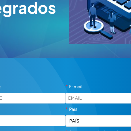
tegrados
e
*
E-mail
*
País