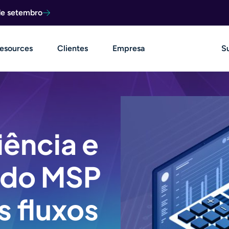
de setembro
esources
Clientes
Empresa
S
iência e
e do MSP
s fluxos