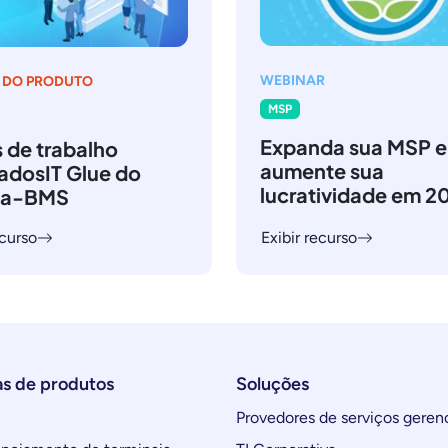
WEBINAR
 DO PRODUTO
MSP
Expanda sua MSP e
 de trabalho
aumente sua
radosIT Glue do
lucratividade em 2
ya-BMS
ecurso
Exibir recurso
as de produtos
Soluções
Provedores de serviços geren