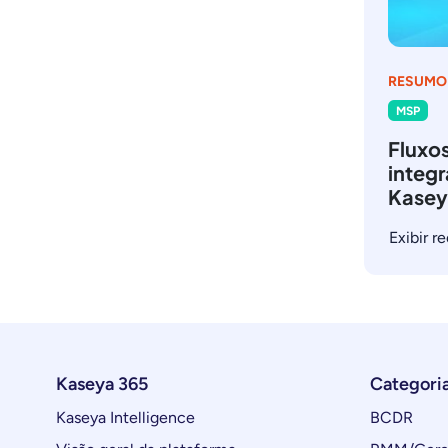
RESUMO
MSP
Fluxos
integ
Kase
Exibir r
Kaseya 365
Categori
Kaseya Intelligence
BCDR