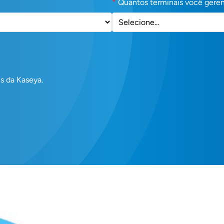
*
Quantos terminais você gere
s da Kaseya.