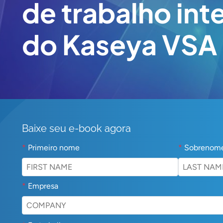
de trabalho in
do Kaseya VSA
Baixe seu e-book agora
*
Primeiro nome
*
Sobrenom
*
Empresa