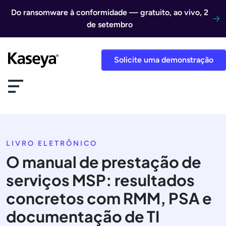
Ir direto para o conteúdo
Do ransomware à conformidade — gratuito, ao vivo, 2
de setembro
Solicite uma demonstração
LIVRO ELETRÔNICO
O manual de prestação de
serviços MSP: resultados
concretos com RMM, PSA e
documentação de TI