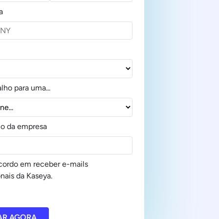
a
lho para uma...
o da empresa
cordo em receber e-mails
nais da Kaseya.
AR AGORA