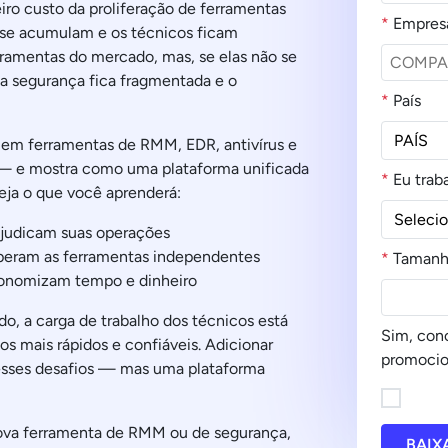
ro custo da proliferação de ferramentas
*
Empres
 se acumulam e os técnicos ficam
rramentas do mercado, mas, se elas não se
 a segurança fica fragmentada e o
*
País
as em ferramentas de RMM, EDR, antivírus e
— e mostra como uma plataforma unificada
*
Eu traba
Veja o que você aprenderá:
judicam suas operações
uperam as ferramentas independentes
*
Tamanh
onomizam tempo e dinheiro
, a carga de trabalho dos técnicos está
Sim, con
s mais rápidos e confiáveis. Adicionar
promocio
esses desafios — mas uma plataforma
ova ferramenta de RMM ou de segurança,
BAIX