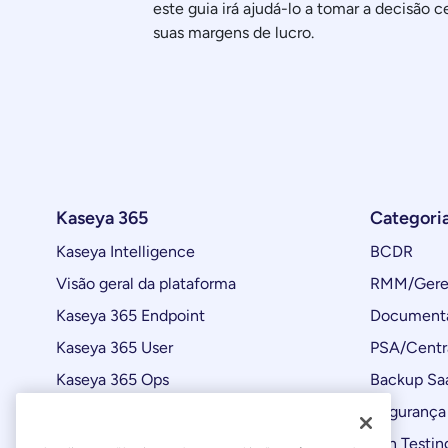
este guia irá ajudá-lo a tomar a decisão c
suas margens de lucro.
Kaseya 365
Categori
Kaseya Intelligence
BCDR
Visão geral da plataforma
RMM/Geren
Kaseya 365 Endpoint
Documenta
Kaseya 365 User
PSA/Centr
Kaseya 365 Ops
Backup Sa
Automações
Segurança 
Atualizações de produtos
Pen Testin