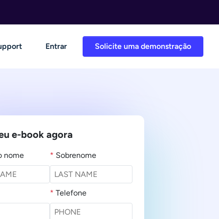
upport
Entrar
Solicite uma demonstração
seu e-book agora
ro nome
*
Sobrenome
*
Telefone