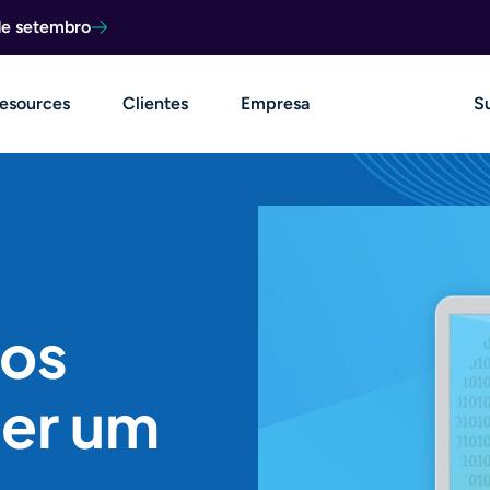
de setembro
esources
Clientes
Empresa
S
 os
ter um