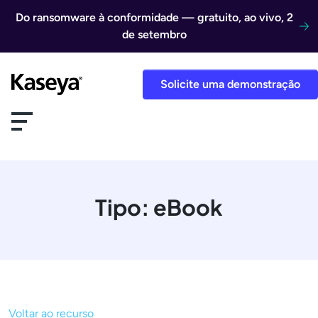
Ir direto para o conteúdo
Do ransomware à conformidade — gratuito, ao vivo, 2
de setembro
Solicite uma demonstração
Tipo:
eBook
Voltar ao recurso