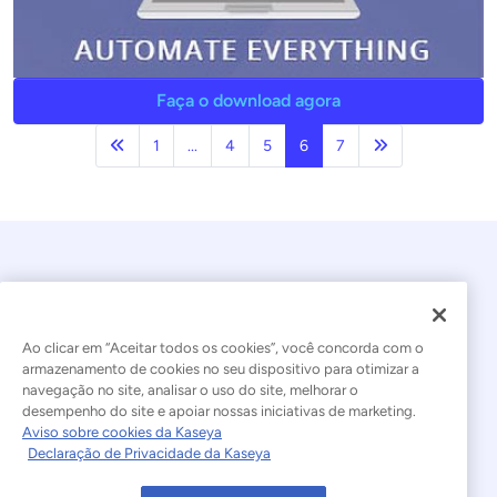
Faça o download agora
Anterior
Próxima página
1
...
4
5
6
7
Ao clicar em “Aceitar todos os cookies”, você concorda com o
armazenamento de cookies no seu dispositivo para otimizar a
navegação no site, analisar o uso do site, melhorar o
© 2026 Kaseya. Todos os direitos reservados.
desempenho do site e apoiar nossas iniciativas de marketing.
Aviso sobre cookies da Kaseya
Português Brasileiro
Declaração de Privacidade da Kaseya
Declaração sobre a Escravidão Moderna
Legal