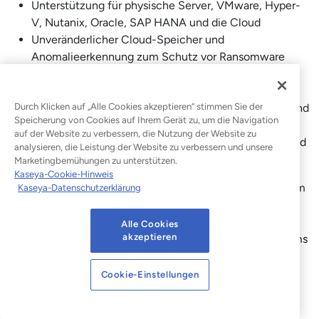
Unterstützung für physische Server, VMware, Hyper-
V, Nutanix, Oracle, SAP HANA und die Cloud
Unveränderlicher Cloud-Speicher und
Anomalieerkennung zum Schutz vor Ransomware
Automatische Image-Replikation für geografisch
verteilte Notfallwiederherstellung
Durch Klicken auf „Alle Cookies akzeptieren“ stimmen Sie der
Flexible Speicherhierarchie über Festplatte, Cloud und
Speicherung von Cookies auf Ihrem Gerät zu, um die Navigation
Band
auf der Website zu verbessern, die Nutzung der Website zu
Berichterstattung zur langfristigen Aufbewahrung und
analysieren, die Leistung der Website zu verbessern und unsere
zur Einhaltung von Vorschriften
Marketingbemühungen zu unterstützen.
Kaseya-Cookie-Hinweis
Zu beachtender Einschränkung:
NetBackup ist mit einem
Kaseya-Datenschutzerklärung
erheblichen Aufwand hinsichtlich Lizenzierung und
Verwaltung verbunden. Es ist für Rechenzentren großer
Alle Cookies
akzeptieren
Unternehmen mit eigens dafür zuständigen Backup-Teams
konzipiert, und aufgrund des betrieblichen Aufwands
eignet es sich nicht für Umgebungen, in denen diese
Cookie-Einstellungen
Kapazitäten nicht vorhanden sind.