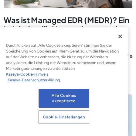
Was ist Managed EDR (MEDR)? Ein
Leitfaden für Unternehmen und
MSPs
Durch Klicken auf „Alle Cookies akzeptieren“ stimmen Sie der
Managed EDR verbindet Endpunktüberwachung mit
Speicherung von Cookies auf Ihrem Gerät zu, um die Navigation
fachkundiger Überwachung und Reaktion. Erfahren Sie, wie
auf der Website zu verbessern, die Nutzung der Website zu
es funktioniert, wer es benötigt und wie MSPs es als
analysieren, die Leistung der Website zu verbessern und unsere
Marketingbemühungen zu unterstützen.
Dienstleistung anbieten können.
Kaseya-Cookie-Hinweis
Kaseya-Datenschutzerklärung
Blogbeitrag lesen
Alle Cookies
akzeptieren
Cookie-Einstellungen