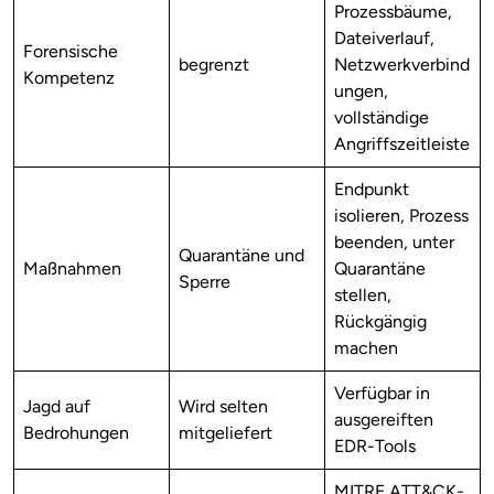
Prozessbäume,
Dateiverlauf,
Forensische
begrenzt
Netzwerkverbind
Kompetenz
ungen,
vollständige
Angriffszeitleiste
Endpunkt
isolieren, Prozess
beenden, unter
Quarantäne und
Maßnahmen
Quarantäne
Sperre
stellen,
Rückgängig
machen
Verfügbar in
Jagd auf
Wird selten
ausgereiften
Bedrohungen
mitgeliefert
EDR-Tools
MITRE ATT&CK-