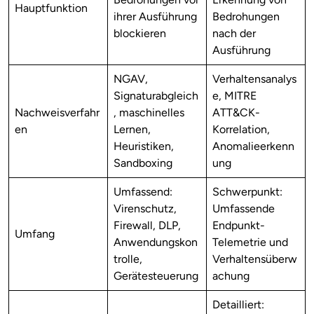
Hauptfunktion
ihrer Ausführung
Bedrohungen
blockieren
nach der
Ausführung
NGAV,
Verhaltensanalys
Signaturabgleich
e, MITRE
Nachweisverfahr
, maschinelles
ATT&CK-
en
Lernen,
Korrelation,
Heuristiken,
Anomalieerkenn
Sandboxing
ung
Umfassend:
Schwerpunkt:
Virenschutz,
Umfassende
Firewall, DLP,
Endpunkt-
Umfang
Anwendungskon
Telemetrie und
trolle,
Verhaltensüberw
Gerätesteuerung
achung
Detailliert: