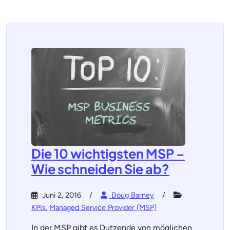
Die 10 wichtigsten MSP –
Wie schneiden Sie ab?
Juni 2, 2016
Doug Barney
KPIs
,
Managed Service Provider (MSP)
In der MSP gibt es Dutzende von möglichen