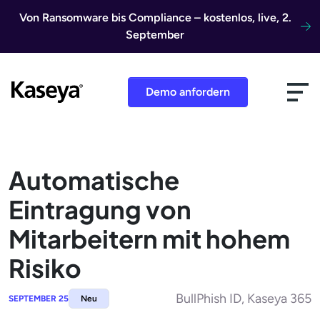
Direkt zum Inhalt
Von Ransomware bis Compliance – kostenlos, live, 2.
September
Demo anfordern
Automatische
Eintragung von
Mitarbeitern mit hohem
Risiko
BullPhish ID, Kaseya 365
SEPTEMBER 25
Neu