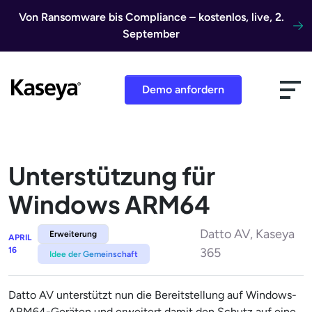
Direkt zum Inhalt
Von Ransomware bis Compliance – kostenlos, live, 2.
September
Demo anfordern
Unterstützung für
Windows ARM64
Datto AV, Kaseya
Erweiterung
APRIL
16
365
Idee der Gemeinschaft
Datto AV unterstützt nun die Bereitstellung auf Windows-
ARM64-Geräten und erweitert damit den Schutz auf eine