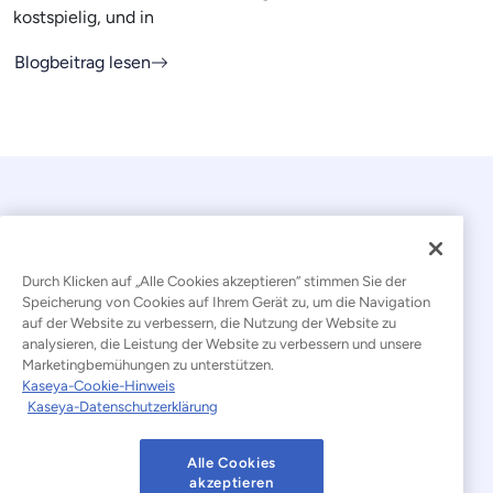
kostspielig, und in
Blogbeitrag lesen
Durch Klicken auf „Alle Cookies akzeptieren“ stimmen Sie der
Speicherung von Cookies auf Ihrem Gerät zu, um die Navigation
auf der Website zu verbessern, die Nutzung der Website zu
© 2026 Kaseya. Alle Rechte vorbehalten.
analysieren, die Leistung der Website zu verbessern und unsere
Marketingbemühungen zu unterstützen.
Deutsch
Kaseya-Cookie-Hinweis
Kaseya-Datenschutzerklärung
Erklärung zur Bekämpfung moderner Sklaverei
Rechtliches
Nutzungsbedingungen der Website
Alle Cookies
akzeptieren