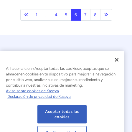
Anterior
Página sigui
1
...
4
5
6
7
8
Al hacer clic en «Aceptar todas las cookies», aceptas que se
almacenen cookies en tu dispositivo para mejorar la navegación
por el sitio web, analizar su uso, mejorar su rendimiento y
© 2026 Kaseya. Todos los derechos reservados.
contribuir a nuestras iniciativas de marketing.
Aviso sobre cookies de Kaseya
Español (América Latina)
Declaración de privacidad de Kaseya
Declaración sobre la esclavitud moderna
Aceptar todas las
Aviso legal
Condiciones de uso del sitio web
cookies
Declaración de privacidad
Mapa del sitio