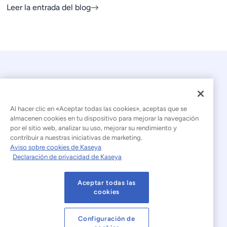
Leer la entrada del blog
Al hacer clic en «Aceptar todas las cookies», aceptas que se
almacenen cookies en tu dispositivo para mejorar la navegación
por el sitio web, analizar su uso, mejorar su rendimiento y
© 2026 Kaseya. Todos los derechos reservados.
contribuir a nuestras iniciativas de marketing.
Aviso sobre cookies de Kaseya
Español (América Latina)
Declaración de privacidad de Kaseya
Declaración sobre la esclavitud moderna
Aceptar todas las
Aviso legal
Condiciones de uso del sitio web
cookies
Declaración de privacidad
Mapa del sitio
Configuración de