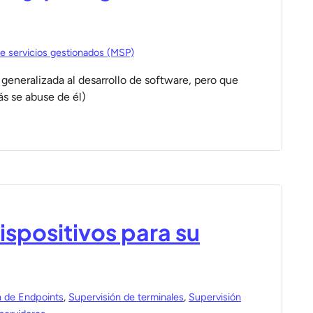
e servicios gestionados (MSP)
generalizada al desarrollo de software, pero que
ás se abuse de él)
ispositivos para su
n de Endpoints
,
Supervisión de terminales
,
Supervisión