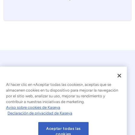
Al hacer clic en «Aceptar todas las cookies», aceptas que se
almacenen cookies en tu dispositivo para mejorar la navegación
por el sitio web, analizar su uso, mejorar su rendimiento y
© 2026 Kaseya. Todos los derechos reservados.
contribuir a nuestras iniciativas de marketing.
Aviso sobre cookies de Kaseya
Español (América Latina)
Declaración de privacidad de Kaseya
Declaración sobre la esclavitud moderna
Aceptar todas las
Aviso legal
Condiciones de uso del sitio web
cookies