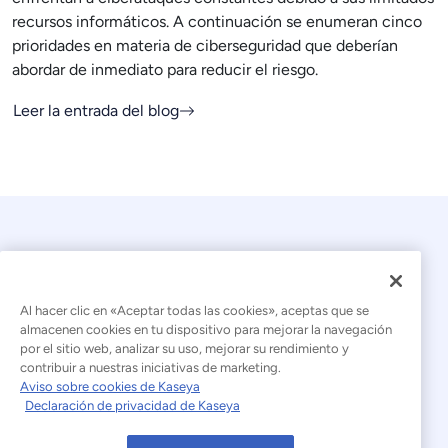
recursos informáticos. A continuación se enumeran cinco
prioridades en materia de ciberseguridad que deberían
abordar de inmediato para reducir el riesgo.
Leer la entrada del blog
Al hacer clic en «Aceptar todas las cookies», aceptas que se
almacenen cookies en tu dispositivo para mejorar la navegación
por el sitio web, analizar su uso, mejorar su rendimiento y
© 2026 Kaseya. Todos los derechos reservados.
contribuir a nuestras iniciativas de marketing.
Aviso sobre cookies de Kaseya
Español (América Latina)
Declaración de privacidad de Kaseya
Declaración sobre la esclavitud moderna