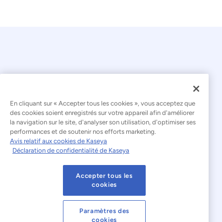
En cliquant sur « Accepter tous les cookies », vous acceptez que
© 2026 Kaseya. Tous droits réservés.
des cookies soient enregistrés sur votre appareil afin d'améliorer
la navigation sur le site, d'analyser son utilisation, d'optimiser ses
Français
performances et de soutenir nos efforts marketing.
Avis relatif aux cookies de Kaseya
Déclaration relative à l'esclavage moderne
Déclaration de confidentialité de Kaseya
Mentions légales
Accepter tous les
Conditions d'utilisation du site web
cookies
Déclaration de confidentialité
Plan du site
Paramètres des
cookies