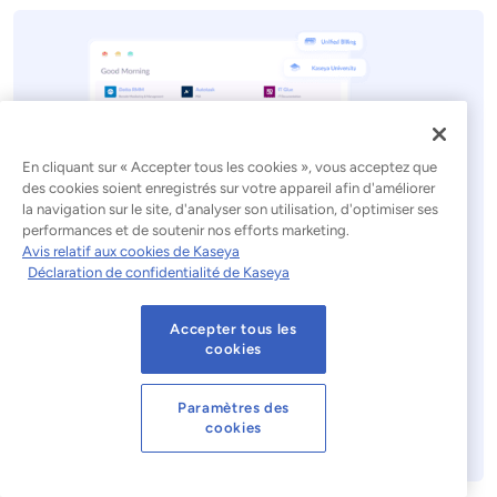
En cliquant sur « Accepter tous les cookies », vous acceptez que
des cookies soient enregistrés sur votre appareil afin d'améliorer
la navigation sur le site, d'analyser son utilisation, d'optimiser ses
performances et de soutenir nos efforts marketing.
Avis relatif aux cookies de Kaseya
Une seule plateforme. Tout
Déclaration de confidentialité de Kaseya
l'informatique.
Accepter tous les
Kaseya 365 bénéficient des avantages des meilleurs
cookies
outils de gestion informatique et de sécurité, le tout
dans une solution unique.
Paramètres des
cookies
Découvrez Kaseya 365