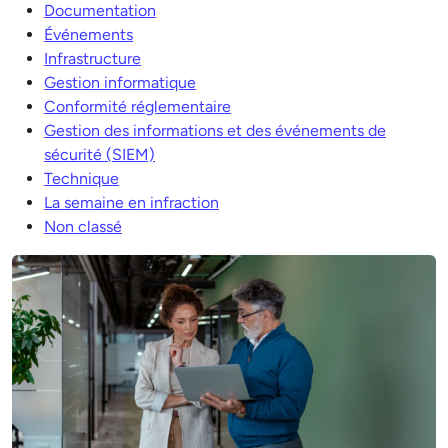
Documentation
Événements
Infrastructure
Gestion informatique
Conformité réglementaire
Gestion des informations et des événements de
sécurité (SIEM)
Technique
La semaine en infraction
Non classé