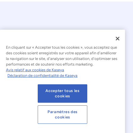
En cliquant sur « Accepter tous les cookies », vous acceptez que
© 2026 Kaseya. Tous droits réservés.
des cookies soient enregistrés sur votre appareil afin d'améliorer
la navigation sur le site, d'analyser son utilisation, d'optimiser ses
Français
performances et de soutenir nos efforts marketing.
Avis relatif aux cookies de Kaseya
Déclaration relative à l'esclavage moderne
Déclaration de confidentialité de Kaseya
Mentions légales
Accepter tous les
Conditions d'utilisation du site web
cookies
Déclaration de confidentialité
Plan du site
Paramètres des
cookies
Cookies Settings
Avis relatif aux cookies