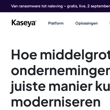
Ga naar de inhoud
Van ransomware tot naleving – gratis, live, 2 september
Platform
Oplossingen
Hoe middelgro
ondernemingen
juiste manier k
moderniseren