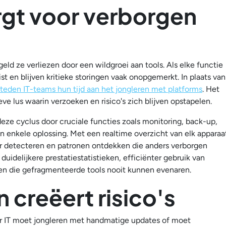
rgt voor verborgen
geld ze verliezen door een wildgroei aan tools. Als elke functie
 en blijven kritieke storingen vaak onopgemerkt. In plaats van
teden IT-teams hun tijd aan het jongleren met platforms
. Het
eve lus waarin verzoeken en risico's zich blijven opstapelen.
eze cyclus door cruciale functies zoals monitoring, back-up,
n enkele oplossing. Met een realtime overzicht van elk apparaa
er detecteren en patronen ontdekken die anders verborgen
duidelijkere prestatiestatistieken, efficiënter gebruik van
len die gefragmenteerde tools nooit kunnen evenaren.
 creëert risico's
or IT moet jongleren met handmatige updates of moet