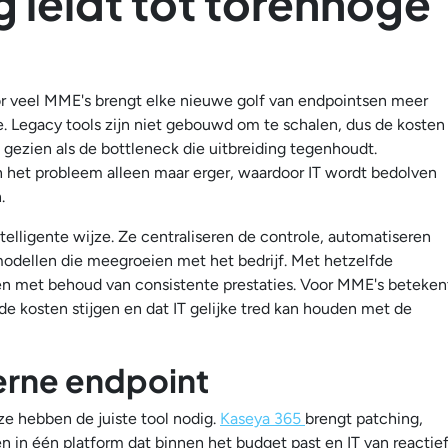
g leidt tot torenhoge
or veel MME's brengt elke nieuwe golf van endpointsen meer
. Legacy tools zijn niet gebouwd om te schalen, dus de kosten
t gezien als de bottleneck die uitbreiding tegenhoudt.
het probleem alleen maar erger, waardoor IT wordt bedolven
.
elligente wijze. Ze centraliseren de controle, automatiseren
odellen die meegroeien met het bedrijf. Met hetzelfde
n met behoud van consistente prestaties. Voor MME's beteken
de kosten stijgen en dat IT gelijke tred kan houden met de
rne endpoint
e hebben de juiste tool nodig.
Kaseya 365
brengt patching,
n in één platform dat binnen het budget past en IT van reactie