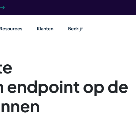
Resources
Klanten
Bedrijf
te
 endpoint op de
unnen