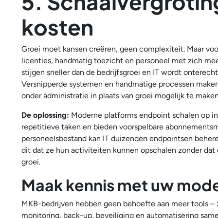
5. Schaalvergrotin
kosten
Groei moet kansen creëren, geen complexiteit. Maar vo
licenties, handmatig toezicht en personeel met zich mee
stijgen sneller dan de bedrijfsgroei en IT wordt onterech
Versnipperde systemen en handmatige processen maken 
onder administratie in plaats van groei mogelijk te maken
De oplossing:
Moderne platforms endpoint schalen op int
repetitieve taken en bieden voorspelbare abonnementsm
personeelsbestand kan IT duizenden endpointsen behere
dit dat ze hun activiteiten kunnen opschalen zonder dat 
groei.
Maak kennis met uw mode
MKB-bedrijven hebben geen behoefte aan meer tools – z
monitoring, back-up, beveiliging en automatisering same