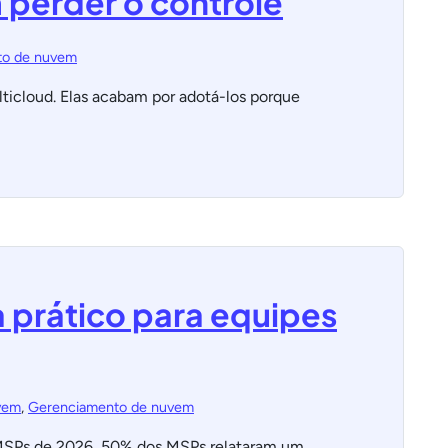
 perder o controle
to de nuvem
lticloud. Elas acabam por adotá-los porque
 prático para equipes
vem
,
Gerenciamento de nuvem
 MSPs de 2026, 50% dos MSPs relataram um