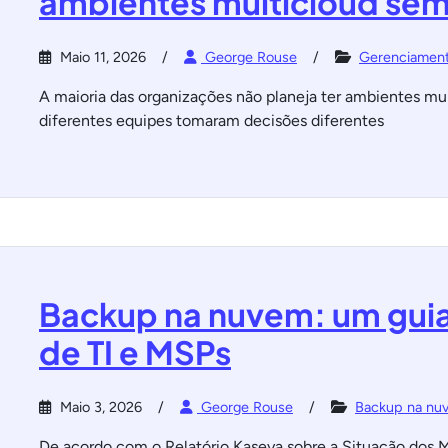
ambientes multicloud sem
Maio 11, 2026
George Rouse
Gerenciamen
A maioria das organizações não planeja ter ambientes mu
diferentes equipes tomaram decisões diferentes
Backup na nuvem: um guia
de TI e MSPs
Maio 3, 2026
George Rouse
Backup na nu
De acordo com o Relatório Kaseya sobre a Situação dos