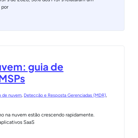
 por
uvem: guia de
 MSPs
o de nuvem
,
Detecção e Resposta Gerenciadas (MDR)
,
alho na nuvem estão crescendo rapidamente.
plicativos SaaS