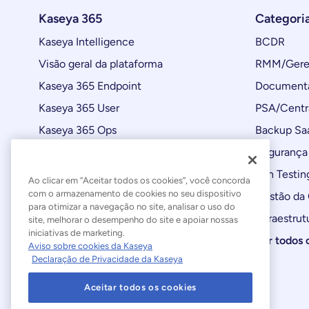
Kaseya 365
Categori
Kaseya Intelligence
BCDR
Visão geral da plataforma
RMM/Geren
Kaseya 365 Endpoint
Documenta
Kaseya 365 User
PSA/Centr
Kaseya 365 Ops
Backup Sa
Automações
Segurança 
Atualizações de produtos
Pen Testin
Ao clicar em “Aceitar todos os cookies”, você concorda
com o armazenamento de cookies no seu dispositivo
Gestão da
para otimizar a navegação no site, analisar o uso do
Infraestrut
site, melhorar o desempenho do site e apoiar nossas
iniciativas de marketing.
Ver todos 
Aviso sobre cookies da Kaseya
Declaração de Privacidade da Kaseya
Aceitar todos os cookies