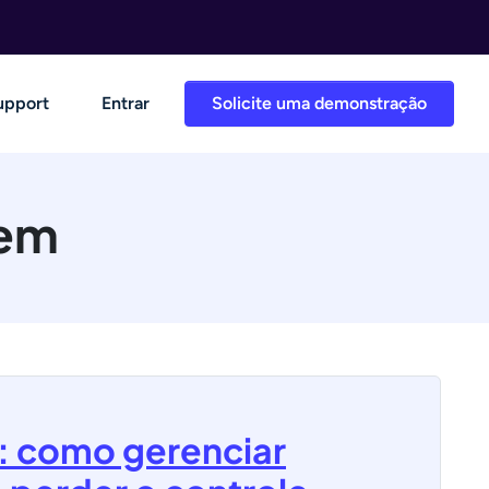
upport
Entrar
Solicite uma demonstração
vem
 como gerenciar