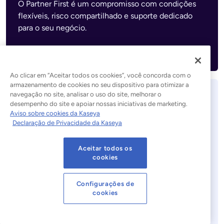
O Partner First é um compromisso com condições
flexíveis, risco compartilhado e suporte dedicado
para o seu negócio.
Conheça Partner First Pledge
Ao clicar em “Aceitar todos os cookies”, você concorda com o
armazenamento de cookies no seu dispositivo para otimizar a
navegação no site, analisar o uso do site, melhorar o
Relatório Kaseya sobre a
desempenho do site e apoiar nossas iniciativas de marketing.
Situação dos MSP de 2026
Aviso sobre cookies da Kaseya
Declaração de Privacidade da Kaseya
Aceitar todos os
cookies
Configurações de
cookies