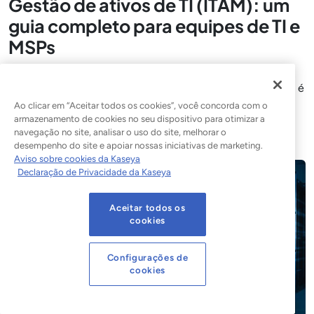
Gestão de ativos de TI (ITAM): um
guia completo para equipes de TI e
MSPs
Cada dispositivo, licença de software e elemento da
infraestrutura de TI que uma organização possui ou utiliza é
um ativo. Gestão de ativos de TI
Ao clicar em “Aceitar todos os cookies”, você concorda com o
armazenamento de cookies no seu dispositivo para otimizar a
Leia a postagem do blog
navegação no site, analisar o uso do site, melhorar o
desempenho do site e apoiar nossas iniciativas de marketing.
Aviso sobre cookies da Kaseya
Declaração de Privacidade da Kaseya
Aceitar todos os
cookies
Configurações de
cookies