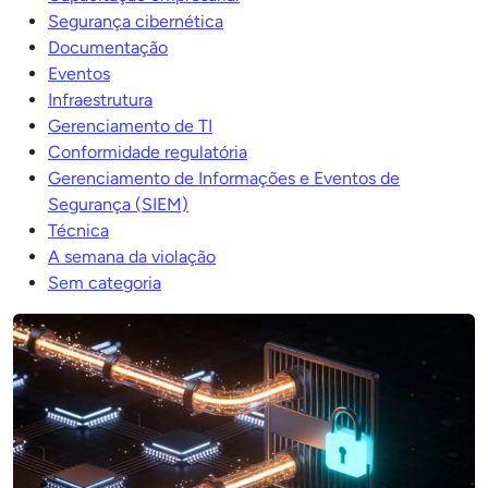
Segurança cibernética
Documentação
Eventos
Infraestrutura
Gerenciamento de TI
Conformidade regulatória
Gerenciamento de Informações e Eventos de
Segurança (SIEM)
Técnica
A semana da violação
Sem categoria