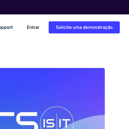
upport
Entrar
Solicite uma demonstração