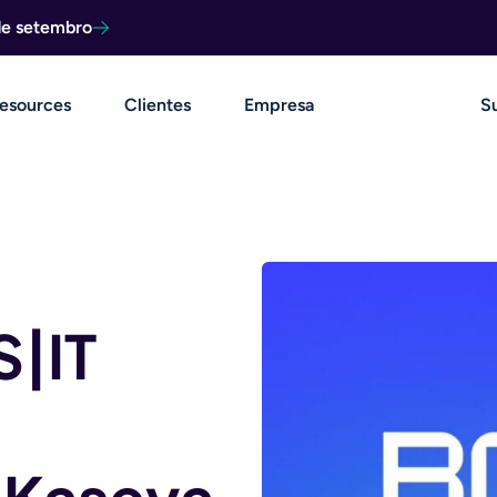
de setembro
esources
Clientes
Empresa
S
S|IT