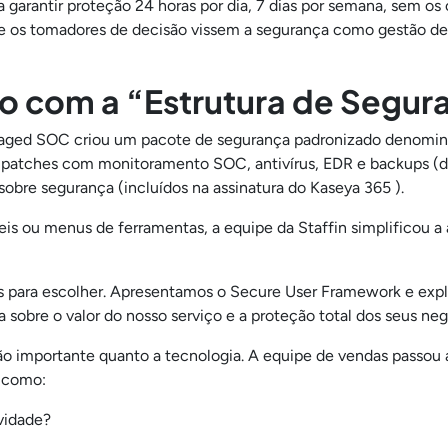
va garantir proteção 24 horas por dia, 7 dias por semana, sem o
ue os tomadores de decisão vissem a segurança como gestão de
o com a “Estrutura de Segur
ged SOC criou um pacote de segurança padronizado denomina
atches com monitoramento SOC, antivírus, EDR e backups (da 
obre segurança (incluídos na assinatura do Kaseya 365 ).
veis ou menus de ferramentas, a equipe da Staffin simplificou
 para escolher. Apresentamos o Secure User Framework e expli
obre o valor do nosso serviço e a proteção total dos seus ne
o importante quanto a tecnologia. A equipe de vendas passou a
as como:
ividade?