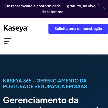
Ir direto para o conteúdo
Do ransomware à conformidade — gratuito, ao vivo, 2
de setembro
Solicite uma demonstração
KASEYA 365 - GERENCIAMENTO DA
POSTURA DE SEGURANÇA EM SAAS
Gerenciamento da