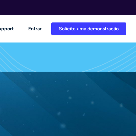
upport
Entrar
Solicite uma demonstração