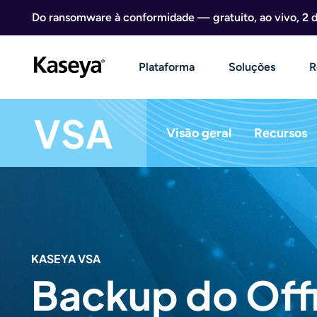
Ir direto para o conteúdo
Do ransomware à conformidade — gratuito, ao vivo, 2 
Plataforma
Soluções
R
VSA
Visão geral
Recursos
KASEYA VSA
Backup do Off