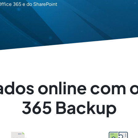
Office 365 e do SharePoint
ados online com 
365 Backup