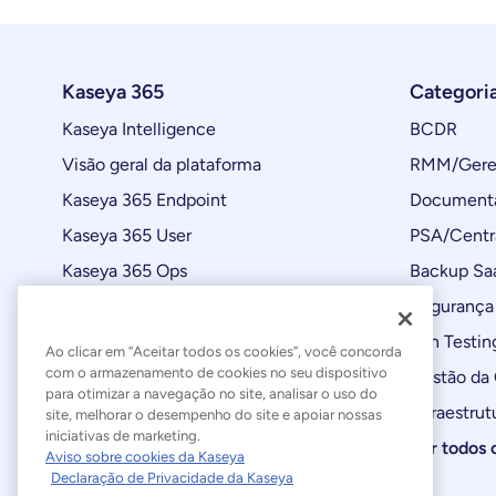
Kaseya 365
Categori
Kaseya Intelligence
BCDR
Visão geral da plataforma
RMM/Geren
Kaseya 365 Endpoint
Documenta
Kaseya 365 User
PSA/Centr
Kaseya 365 Ops
Backup Sa
Automações
Segurança 
Atualizações de produtos
Pen Testin
Ao clicar em “Aceitar todos os cookies”, você concorda
com o armazenamento de cookies no seu dispositivo
Gestão da
para otimizar a navegação no site, analisar o uso do
Infraestrut
site, melhorar o desempenho do site e apoiar nossas
iniciativas de marketing.
Ver todos 
Aviso sobre cookies da Kaseya
Declaração de Privacidade da Kaseya