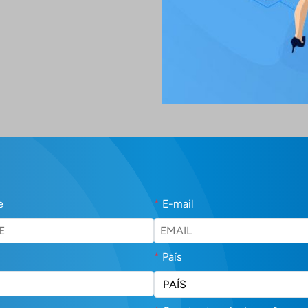
e
*
E-mail
*
País