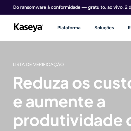
Ir direto para o conteúdo
Do ransomware à conformidade — gratuito, ao vivo, 2 
Plataforma
Soluções
R
LISTA DE VERIFICAÇÃO
Reduza os custo
e aumente a
produtividade 