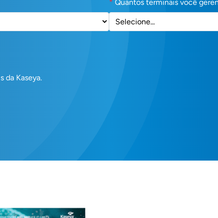
*
Quantos terminais você gere
s da Kaseya.