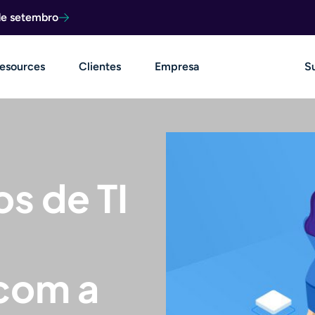
de setembro
esources
Clientes
Empresa
S
s de TI
com a