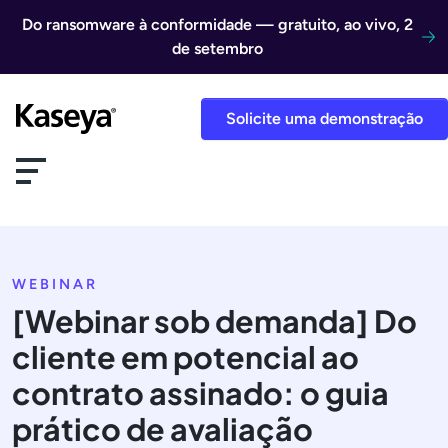
Ir direto para o conteúdo
Do ransomware à conformidade — gratuito, ao vivo, 2
de setembro
Solicite uma demonstração
WEBINAR
[Webinar sob demanda] Do
cliente em potencial ao
contrato assinado: o guia
prático de avaliação