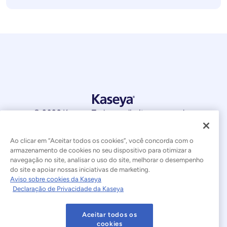
© 2026 Kaseya. Todos os direitos reservados.
Português Brasileiro
Ao clicar em “Aceitar todos os cookies”, você concorda com o
armazenamento de cookies no seu dispositivo para otimizar a
Declaração sobre a Escravidão Moderna
Legal
navegação no site, analisar o uso do site, melhorar o desempenho
do site e apoiar nossas iniciativas de marketing.
Termos de Uso do Site
Declaração de Privacidade
Aviso sobre cookies da Kaseya
Declaração de Privacidade da Kaseya
Mapa do site
Cookies Settings
Aceitar todos os
Aviso sobre cookies
cookies