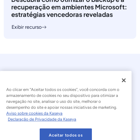
recuperação em ambientes Microsoft:
estratégias vencedoras reveladas
Exibir recurso
Ao clicar em “Aceitar todos os cookies”, você concorda com o
armazenamento de cookies no seu dispositivo para otimizar a
navegação no site, analisar o uso do site, melhorar o
© 2026 Kaseya. Todos os direitos reservados.
desempenho do site e apoiar nossas iniciativas de marketing.
Aviso sobre cookies da Kaseya
Português Brasileiro
Declaração de Privacidade da Kaseya
Declaração sobre a Escravidão Moderna
Legal
Aceitar todos os
Termos de Uso do Site
Declaração de Privacidade