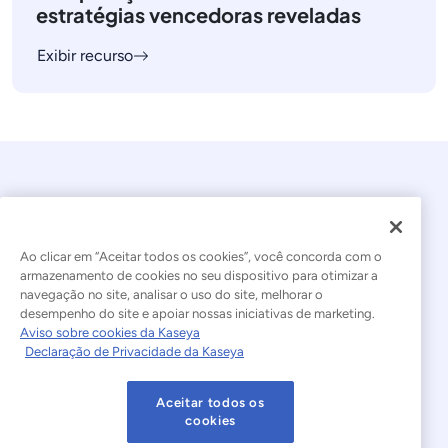
estratégias vencedoras reveladas
Exibir recurso
Ao clicar em “Aceitar todos os cookies”, você concorda com o
armazenamento de cookies no seu dispositivo para otimizar a
navegação no site, analisar o uso do site, melhorar o
© 2026 Kaseya. Todos os direitos reservados.
desempenho do site e apoiar nossas iniciativas de marketing.
Aviso sobre cookies da Kaseya
Português Brasileiro
Declaração de Privacidade da Kaseya
Declaração sobre a Escravidão Moderna
Legal
Aceitar todos os
Termos de Uso do Site
Declaração de Privacidade
cookies