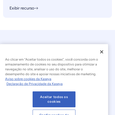
Exibir recurso
Ao clicar em “Aceitar todos os cookies”, você concorda com o
armazenamento de cookies no seu dispositivo para otimizar a
navegação no site, analisar o uso do site, melhorar o
© 2026 Kaseya. Todos os direitos reservados.
desempenho do site e apoiar nossas iniciativas de marketing.
Aviso sobre cookies da Kaseya
Português Brasileiro
Declaração de Privacidade da Kaseya
Declaração sobre a Escravidão Moderna
Legal
Aceitar todos os
Termos de Uso do Site
Declaração de Privacidade
cookies
Mapa do site
Cookies Settings