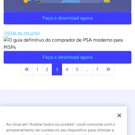
Faça o download agora
Voltar ao recurso
Faça o download agora
Anterior
Próxima pági
1
2
3
4
5
...
7
Ao clicar em “Aceitar todos os cookies”, você concorda com o
armazenamento de cookies no seu dispositivo para otimizar a