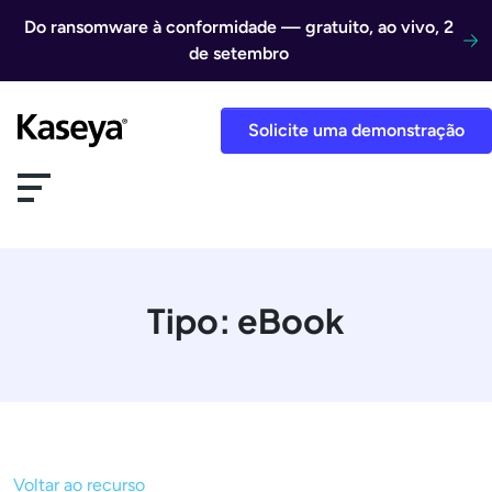
Ir direto para o conteúdo
Do ransomware à conformidade — gratuito, ao vivo, 2
de setembro
Solicite uma demonstração
Tipo:
eBook
Voltar ao recurso