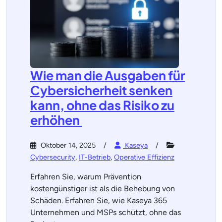
Wie man die Ausgaben für
Cybersicherheit senken
kann, ohne das Risiko zu
erhöhen
Oktober 14, 2025
Kaseya
Cybersecurity
,
IT-Betrieb
,
Operative Effizienz
Erfahren Sie, warum Prävention
kostengünstiger ist als die Behebung von
Schäden. Erfahren Sie, wie Kaseya 365
Unternehmen und MSPs schützt, ohne das