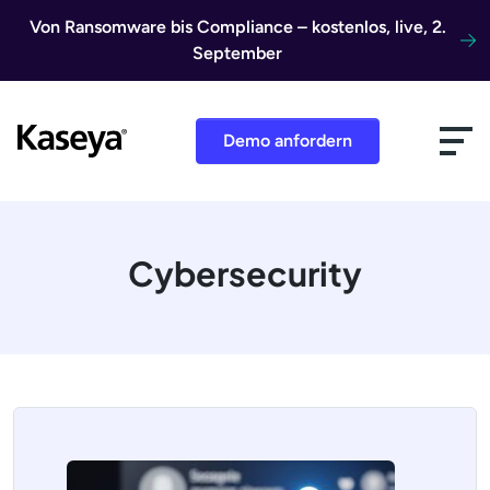
Direkt zum Inhalt
Von Ransomware bis Compliance – kostenlos, live, 2.
September
Demo anfordern
Cybersecurity