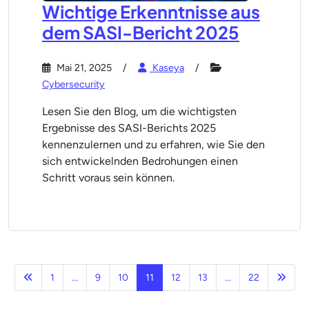
Wichtige Erkenntnisse aus
dem SASI-Bericht 2025
Mai 21, 2025
Kaseya
Cybersecurity
Lesen Sie den Blog, um die wichtigsten
Ergebnisse des SASI-Berichts 2025
kennenzulernen und zu erfahren, wie Sie den
sich entwickelnden Bedrohungen einen
Schritt voraus sein können.
Vorherige
Näch
1
...
9
10
11
12
13
...
22