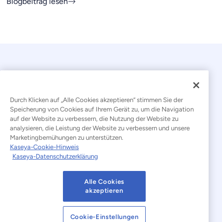
Blogbeitrag lesen
Durch Klicken auf „Alle Cookies akzeptieren“ stimmen Sie der
Speicherung von Cookies auf Ihrem Gerät zu, um die Navigation
auf der Website zu verbessern, die Nutzung der Website zu
© 2026 Kaseya. Alle Rechte vorbehalten.
analysieren, die Leistung der Website zu verbessern und unsere
Marketingbemühungen zu unterstützen.
Deutsch
Kaseya-Cookie-Hinweis
Kaseya-Datenschutzerklärung
Erklärung zur Bekämpfung moderner Sklaverei
Rechtliches
Nutzungsbedingungen der Website
Alle Cookies
akzeptieren
Datenschutzerklärung
Sitemap
Cookie-Einstellungen