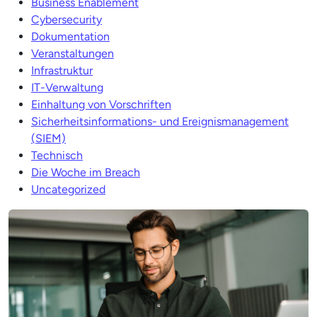
Business Enablement
Cybersecurity
Dokumentation
Veranstaltungen
Infrastruktur
IT-Verwaltung
Einhaltung von Vorschriften
Sicherheitsinformations- und Ereignismanagement
(SIEM)
Technisch
Die Woche im Breach
Uncategorized