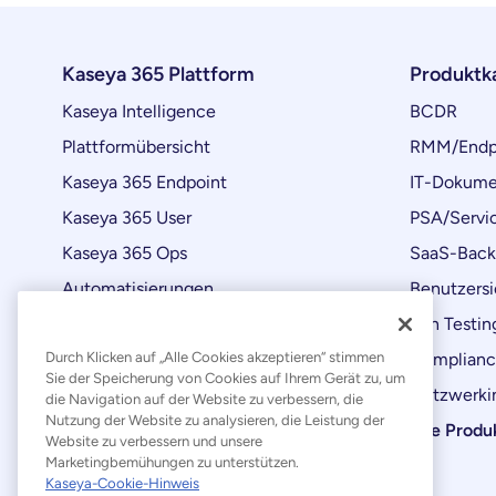
Kaseya 365 Plattform
Produktk
Kaseya Intelligence
BCDR
Plattformübersicht
RMM/Endp
Kaseya 365 Endpoint
IT-Dokume
Kaseya 365 User
PSA/Servi
Kaseya 365 Ops
SaaS-Bac
Automatisierungen
Benutzersi
Produktaktualisierungen
Pen Testin
Durch Klicken auf „Alle Cookies akzeptieren“ stimmen
Complian
Sie der Speicherung von Cookies auf Ihrem Gerät zu, um
Netzwerkin
die Navigation auf der Website zu verbessern, die
Nutzung der Website zu analysieren, die Leistung der
Alle Produ
Website zu verbessern und unsere
Marketingbemühungen zu unterstützen.
Kaseya-Cookie-Hinweis