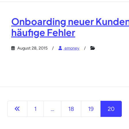
Onboarding neuer Kunden:
häufige Fehler
August 28, 2015
emoney
Vorherige
1
...
18
19
20