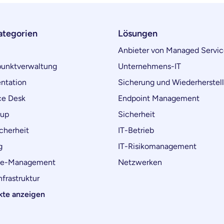
ategorien
Lösungen
Anbieter von Managed Servic
unktverwaltung
Unternehmens-IT
ntation
Sicherung und Wiederherstel
ce Desk
Endpoint Management
kup
Sicherheit
cherheit
IT-Betrieb
g
IT-Risikomanagement
ce-Management
Netzwerken
frastruktur
kte anzeigen