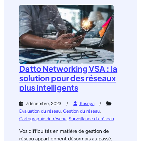
Datto Networking VSA : la
solution pour des réseaux
plus intelligents
7décembre, 2023
Kaseya
Évaluation du réseau
,
Gestion du réseau
,
Cartographie du réseau
,
Surveillance du réseau
Vos difficultés en matière de gestion de
réseau appartiennent désormais au passé.