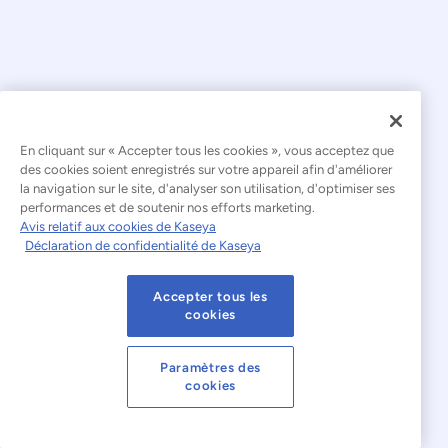
En cliquant sur « Accepter tous les cookies », vous acceptez que
© 2026 Kaseya. Tous droits réservés.
des cookies soient enregistrés sur votre appareil afin d'améliorer
la navigation sur le site, d'analyser son utilisation, d'optimiser ses
Français
performances et de soutenir nos efforts marketing.
Avis relatif aux cookies de Kaseya
Déclaration relative à l'esclavage moderne
Déclaration de confidentialité de Kaseya
Mentions légales
Accepter tous les
Conditions d'utilisation du site web
cookies
Déclaration de confidentialité
Plan du site
Paramètres des
cookies
Cookies Settings
Avis relatif aux cookies