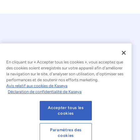
En cliquant sur « Accepter tous les cookies », vous acceptez que
© 2026 Kaseya. Tous droits réservés.
des cookies soient enregistrés sur votre appareil afin d'améliorer
la navigation sur le site, d'analyser son utilisation, d'optimiser ses
Français
performances et de soutenir nos efforts marketing.
Avis relatif aux cookies de Kaseya
Déclaration relative à l'esclavage moderne
Déclaration de confidentialité de Kaseya
Mentions légales
Accepter tous les
Conditions d'utilisation du site web
cookies
Déclaration de confidentialité
Plan du site
Paramètres des
cookies
Cookies Settings
Avis relatif aux cookies