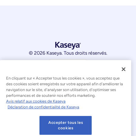
© 2026 Kaseya. Tous droits réservés.
Français
Déclaration relative à l'esclavage moderne
En cliquant sur « Accepter tous les cookies », vous acceptez que
des cookies soient enregistrés sur votre appareil afin d'améliorer la
Mentions légales
navigation sur le site, d'analyser son utilisation, d'optimiser ses
performances et de soutenir nos efforts marketing.
Conditions d'utilisation du site web
Avis relatif aux cookies de Kaseya
Déclaration de confidentialité de Kaseya
Déclaration de confidentialité
Plan du site
Accepter tous les
Cookies Settings
Avis relatif aux cookies
cookies