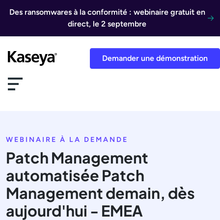
Aller au contenu
Des ransomwares à la conformité : webinaire gratuit en
direct, le 2 septembre
Demander une démonstration
WEBINAIRE À LA DEMANDE
Patch Management
automatisée Patch
Management demain, dès
aujourd'hui - EMEA