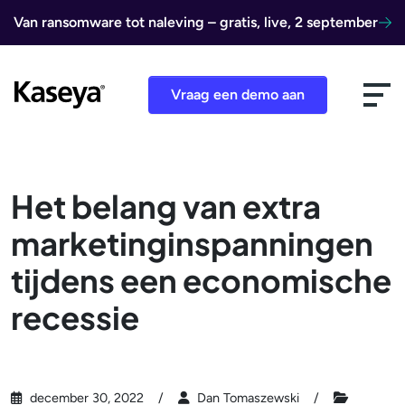
Ga naar de inhoud
Van ransomware tot naleving – gratis, live, 2 september
Vraag een demo aan
Het belang van extra
marketinginspanningen
tijdens een economische
recessie
december 30, 2022
Dan Tomaszewski