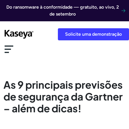
Ir direto para o conteúdo
Do ransomware à conformidade — gratuito, ao vivo, 2
de setembro
Solicite uma demonstração
As 9 principais previsões
de segurança da Gartner
– além de dicas!