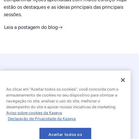
estão os destaques e as ideias principais das principais
sessões.
Leia a postagem do blog
Ao clicar em “Aceitar todos os cookies”, você concorda com o
armazenamento de cookies no seu dispositivo para otimizar a
navegação no site, analisar o uso do site, melhorar o
© 2026 Kaseya. Todos os direitos reservados.
desempenho do site e apoiar nossas iniciativas de marketing.
Aviso sobre cookies da Kaseya
Português Brasileiro
Declaração de Privacidade da Kaseya
Declaração sobre a Escravidão Moderna
Legal
Aceitar todos os