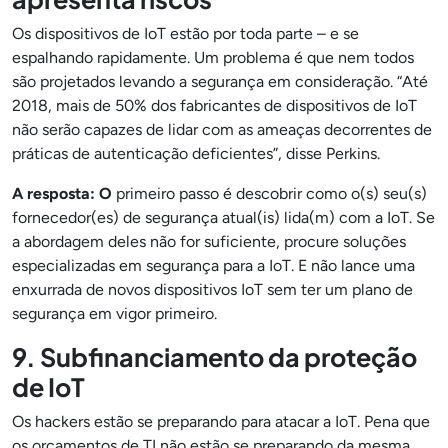
Os dispositivos de IoT estão por toda parte – e se
espalhando rapidamente. Um problema é que nem todos
são projetados levando a segurança em consideração. “Até
2018, mais de 50% dos fabricantes de dispositivos de IoT
não serão capazes de lidar com as ameaças decorrentes de
práticas de autenticação deficientes”, disse Perkins.
A resposta: O
primeiro passo é descobrir como o(s) seu(s)
fornecedor(es) de segurança atual(is) lida(m) com a IoT. Se
a abordagem deles não for suficiente, procure soluções
especializadas em segurança para a IoT. E não lance uma
enxurrada de novos dispositivos IoT sem ter um plano de
segurança em vigor primeiro.
9. Subfinanciamento da proteção
de IoT
Os hackers estão se preparando para atacar a IoT. Pena que
os orçamentos de TI não estão se preparando da mesma