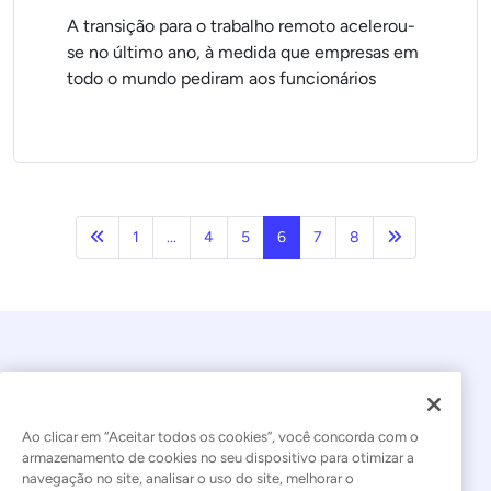
A transição para o trabalho remoto acelerou-
se no último ano, à medida que empresas em
todo o mundo pediram aos funcionários
Anterior
Próxima pági
1
...
4
5
6
7
8
Ao clicar em “Aceitar todos os cookies”, você concorda com o
armazenamento de cookies no seu dispositivo para otimizar a
navegação no site, analisar o uso do site, melhorar o
© 2026 Kaseya. Todos os direitos reservados.