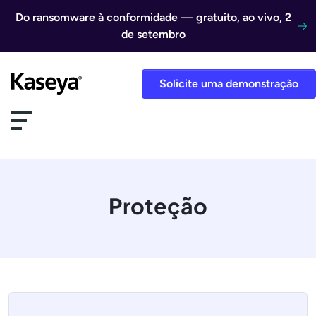
Ir direto para o conteúdo
Do ransomware à conformidade — gratuito, ao vivo, 2
de setembro
Solicite uma demonstração
Proteção