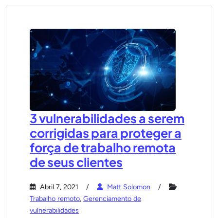
3 vulnerabilidades a serem
corrigidas para proteger a
força de trabalho remota
de seus clientes
Abril 7, 2021
Matt Solomon
Trabalho remoto
,
Gerenciamento de
vulnerabilidades