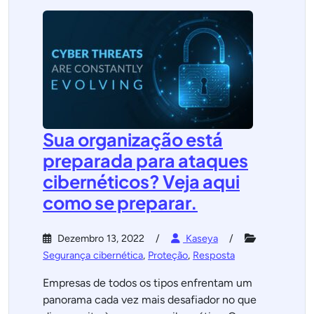
Sua organização está
preparada para ataques
cibernéticos? Veja aqui
como se preparar.
Dezembro 13, 2022
Kaseya
Segurança cibernética
,
Proteção
,
Resposta
Empresas de todos os tipos enfrentam um
panorama cada vez mais desafiador no que