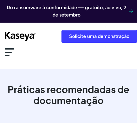
Ir direto para o conteúdo
Do ransomware à conformidade — gratuito, ao vivo, 2
de setembro
Solicite uma demonstração
Práticas recomendadas de
documentação