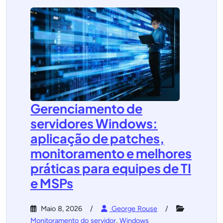
Gerenciamento de
servidores Windows:
aplicação de patches,
monitoramento e melhores
práticas para equipes de TI
e MSPs
Maio 8, 2026
George Rouse
Monitoramento do servidor
,
Windows