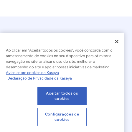
Ao clicar em “Aceitar todos os cookies”, você concorda com o
armazenamento de cookies no seu dispositivo para otimizar a
navegação no site, analisar o uso do site, melhorar o
© 2026 Kaseya. Todos os direitos reservados.
desempenho do site e apoiar nossas iniciativas de marketing.
Aviso sobre cookies da Kaseya
Português Brasileiro
Declaração de Privacidade da Kaseya
Declaração sobre a Escravidão Moderna
Legal
Aceitar todos os
Termos de Uso do Site
Declaração de Privacidade
cookies
Mapa do site
Cookies Settings
Configurações de
cookies
Aviso sobre cookies