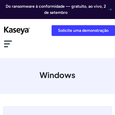
Ir direto para o conteúdo
Do ransomware à conformidade — gratuito, ao vivo, 2
de setembro
Solicite uma demonstração
Windows