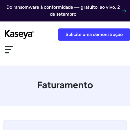
Ir direto para o conteúdo
Do ransomware à conformidade — gratuito, ao vivo, 2
de setembro
Solicite uma demonstração
Faturamento