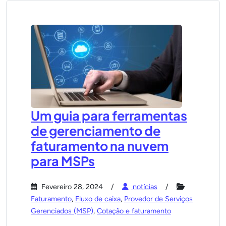
Um guia para ferramentas
de gerenciamento de
faturamento na nuvem
para MSPs
Fevereiro 28, 2024
notícias
Faturamento
,
Fluxo de caixa
,
Provedor de Serviços
Gerenciados (MSP)
,
Cotação e faturamento