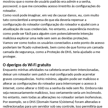
mostrou
que o nome de usuário padrão era 
admin
 e a senha, 
password
, o que me concedeu acesso irrestrito às configurações do 
roteador.
Como você pode imaginar, em vez de causar danos, 
eu, com muito 
tato
 conscientizei a empresa de que ela deveria repensar a 
configuração do roteador 
configuração do roteador e
ajudei
 com a 
atualização de suas
 credenciais.
No entanto, a experiência mostrou 
como pode ser fácil para alguém com 
potencialmente 
intenção 
maliciosa explorar uma 
rede
 sem 
sem as devidas proteções
.
Vamos
 ver como 
todos os usuários conectados a este ponto de acesso 
poderiam ter ficado vulneráveis, bem como de que forma um 
camada
camada de segurança, como a Proteção de DNS, teria ajudado a me 
proteger.
O 
d
perigos do 
Wi-Fi gratuito
Enquanto
 minhas atividades na cafeteria
eram
bem-intencionadas
, 
deixar um
 roteador 
sem patch e 
mal configurado
pode acarretar
graves consequências
.
No
No mínimo, 
alguém pode
ser malicioso e 
alterar
 as configurações do roteador 
para
interromper o acesso à 
internet, como alterar o SSID ou a senha da rede sem fio. 
Embora não 
seja necessariamente malicioso, isso certamente seria um incômodo.
No entanto, nem todas as alterações no roteador seriam inofensivas. 
Por exemplo, se o DNS (
D
omain 
N
ame 
S
(sistema) foram alteradas
 e 
redirecionadas 
para um servidor sob seu controle
,
 isso permitiria
que 