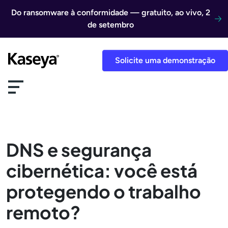
Ir direto para o conteúdo
Do ransomware à conformidade — gratuito, ao vivo, 2
de setembro
Solicite uma demonstração
DNS e segurança
cibernética: você está
protegendo o trabalho
remoto?