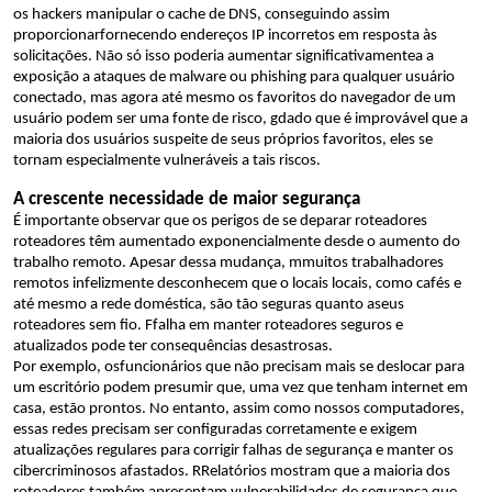
os hackers
manipular o cache de DNS
,
conseguindo assim 
proporcionar
fornecendo
endereços IP incorretos
 em resposta às 
solicitações. Não só 
isso poderia 
aumentar significativamente
a
 a 
exposição a
 ataques de malware ou phishing
 para qualquer usuário 
conectado
,
 mas
agora 
até mesmo os favoritos do navegador de um 
usuário podem ser uma fonte de risco, g
dado que é improvável que a 
maioria dos usuários suspeite de seus próprios favoritos, eles se 
tornam especialmente vulneráveis a tais riscos.
A crescente necessidade de 
maior segurança
É importante observar que os 
perigos
de 
se deparar
roteadores
roteadores 
têm
 aumentado 
exponencialmente
 desde o aumento do 
trabalho remoto. 
Apesar dessa mudança,
m
muitos 
trabalhadores 
remotos infelizmente
 desconhecem que 
o 
locais
 locais
,
como 
cafés
 e 
até mesmo a rede doméstica
,
 são tão seguras quanto a
seus
roteadores sem fio
. 
F
falha em manter
 roteadores 
seguros e 
atualizados pode ter consequências desastrosas.
Por exemplo, os
funcionários 
que não precisam mais se deslocar para 
um escritório 
podem 
presumir que, uma vez que tenham 
internet em
casa
, estão prontos. No entanto, 
assim como nossos computadores, 
essas 
redes
precisam ser configuradas corretamente e 
exigem 
atualizações regulares para corrigir falhas de segurança e manter os 
cibercriminosos afastados. 
R
Relatórios mostram que a maioria dos 