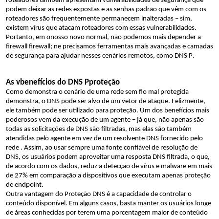
roteadores 
também 
apresentam vulnerabilidades de segurança que 
podem deixar as redes expostas e 
as
 senhas padrão que
 vêm com os 
roteadores
 são 
frequentemente
 permanecem inalteradas
 – sim, 
existem vírus que atacam roteadores com essas vulnerabilidades
.
Portanto
, 
em 
o
nosso novo normal
,
 não podemos mais depender 
a 
firewall 
firewall
;
n
e 
precisamos
ferramentas mais avançadas
 e camadas 
de segurança
 para ajudar nesses cenários remotos
, como DNS 
P
.
As v
benefícios do DNS 
P
proteção
Como demonstra o cenário de uma rede sem fio mal protegida 
demonstra
, 
o DNS 
pode ser alvo de um vetor de ataque
.
Felizmente,
ele
 também pode ser 
utilizado
 para proteção. 
Um dos benefícios mais 
poderosos vem da execução de um agente
 – 
já que, 
não apenas 
são 
todas as solicitações de DNS são filtradas, 
mas elas
são
também 
atendidas pelo agente 
em vez de
um 
resolvente DNS fornecido pelo 
rede
 . 
Assim
, 
ao usar sempre
 uma fonte confiável de resolução de 
DNS,
os usuários podem aproveitar uma resposta DNS filtrada, o que, 
de acordo com os dados, reduz
 a detecção de vírus e malware 
em mais 
de 27% 
em comparação 
a
dispositivos que executam apenas proteção 
de endpoint. 
Outra vantagem do
Proteção DNS
 é a capacidade de controlar o 
conteúdo disponível. Em alguns casos, basta manter os usuários longe 
de áreas conhecidas por terem uma porcentagem maior de conteúdo 