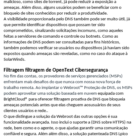
malicioso, como sites de torrent,
já pode reduzir a exposição a 
ameaças. Além disso, alguns usuários podem se beneficiar com o 
bloqueio de 
sites 
conhecidos por reduzir a produtividade. 
A visibilidade proporcionada pelo DNS também pode ser 
muito útil
,
 já 
que permite 
identificar
 dispositivos que possam ter sido 
comprometidos, sinalizando solicitações incomuns
,
 como aqueles 
feitas 
a 
servidores de comando e controle
 ou 
botnets
.
Como 
as 
informações de DNS podem ser consultadas para fins históricos, 
também podemos verificar se
 usuários ou dispositivos já haviam sido 
expostos quando ameaças são reveladas, como no caso do ataque à 
SolarWinds.
Filtragem 
filtragem de 
OpenText 
Cibersegurança
No fim das contas, 
os provedores de serviços gerenciados (MSPs) 
enfrentam mais desafios do que nunca com nossa nova força de 
trabalho remota. 
Ao implantar 
o Webroot
™
 Proteção de DNS
, os MSPs 
podem 
aproveitar
 uma
 solução baseada em nuvem 
equipada 
com 
BrightCloud
® para 
oferecer
 filtragem proativa de DNS que bloqueia 
ameaças potenciais antes que elas cheguem aos
usuários de seus 
clientes
usuários e 
rede
.
.
O que distingue 
a solução da Webroot 
das outras opções 
é
 sua 
funcionalidade avançada
. Isso inclui 
o suporte a
 (DNS sobre HTTPS) na 
rede, bem como 
e 
o
 agente
,
 o que
 ajuda
s
 garantir uma comunicação 
confiável e segura.
Além 
além disso,
 a
solução patenteada
 DNS 
L
pico 