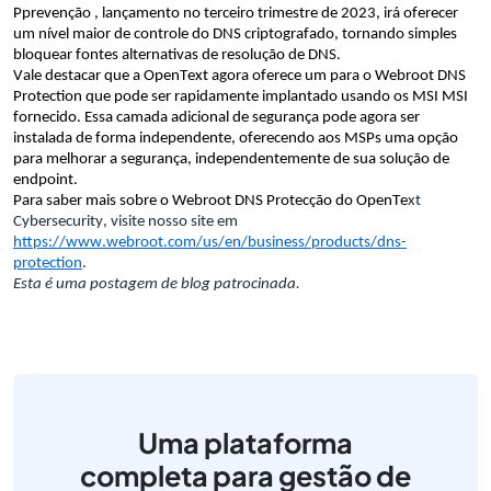
P
prevenção
 , 
lançamento
 no terceiro trimestre
 de 2023
,
irá 
oferecer
um nível maior de 
controle do DNS criptografado
, tornando 
simples 
bloquear fontes alternativas de resolução de DNS.
Vale destacar que 
a OpenText agora oferece um 
para o
 Webroot DNS 
Protection que pode ser rapidamente implantado usando 
os
MSI 
MSI 
fornecido. Essa camada adicional de segurança pode 
agora 
ser 
instalada de forma independente, oferecendo aos MSPs 
uma opção
para melhorar a segurança, independentemente de sua solução de 
endpoint. 
Para saber mais sobre o Webroot DNS 
P
rotecção do OpenTe
xt 
Cybersecurity, visite nosso site em 
https://www.webroot.com/us/en/business/products/dns-
protection
. 
Esta é uma postagem de blog patrocinada.
Uma plataforma
completa para gestão de