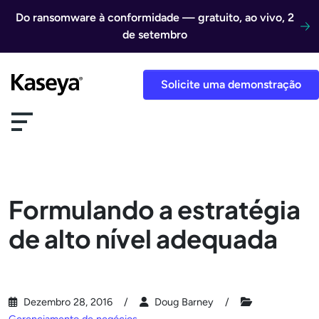
Ir direto para o conteúdo
Do ransomware à conformidade — gratuito, ao vivo, 2
de setembro
Solicite uma demonstração
Formulando a estratégia
de alto nível adequada
Dezembro 28, 2016
Doug Barney